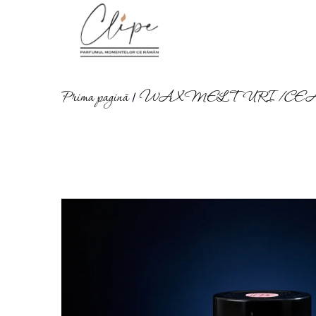
Prima pagină
WAX MELTURI /CE
/