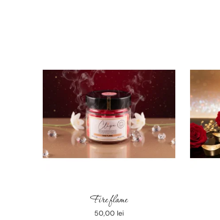
Fire flame
50,00
lei