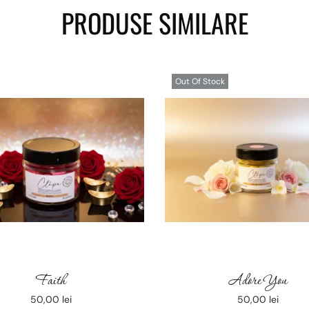
PRODUSE SIMILARE
Out Of Stock
Faith
Adore You
50,00
lei
50,00
lei