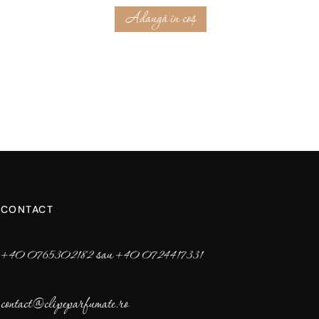
Adaugă în coș
CONTACT
+40 0765302182 sau +40 0724417331
contact@clipeparfumate.ro