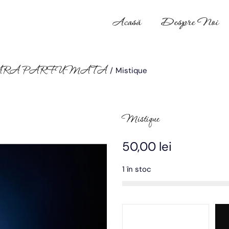
Acasă
Despre Noi
ARA PARFUMATA
/
Mistique
Mistique
50,00
lei
1 în stoc