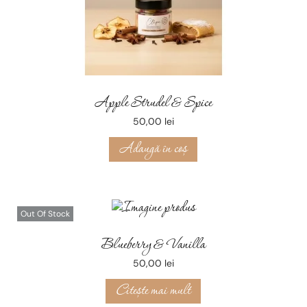
Apple Strudel & Spice
50,00
lei
Adaugă în coș
Out Of Stock
Blueberry & Vanilla
50,00
lei
Citește mai mult