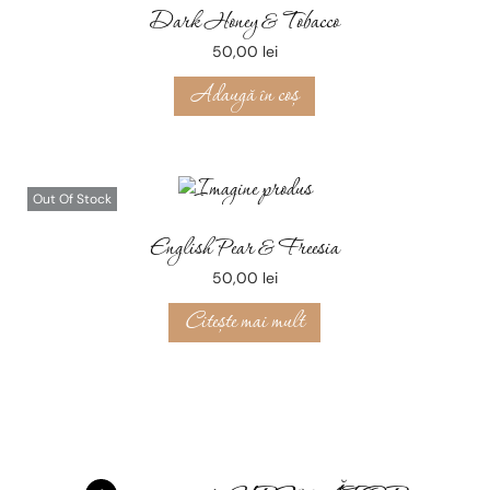
Dark Honey & Tobacco
50,00
lei
Adaugă în coș
Out Of Stock
English Pear & Freesia
50,00
lei
Citește mai mult