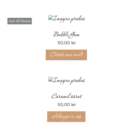
Out Of Stock
Bubble Gum
50,00
lei
Citește mai mult
Caramel sărat
50,00
lei
Adaugă în coș