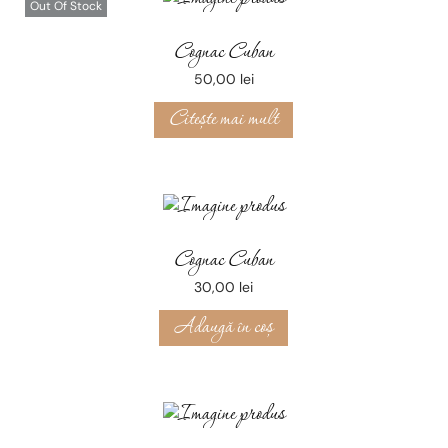
Out Of Stock
Cognac Cuban
50,00
lei
Citește mai mult
Cognac Cuban
30,00
lei
Adaugă în coș