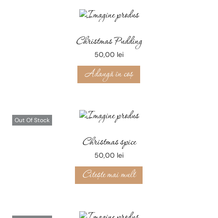
Christmas Pudding
50,00
lei
Adaugă în coș
Out Of Stock
Christmas spice
50,00
lei
Citește mai mult