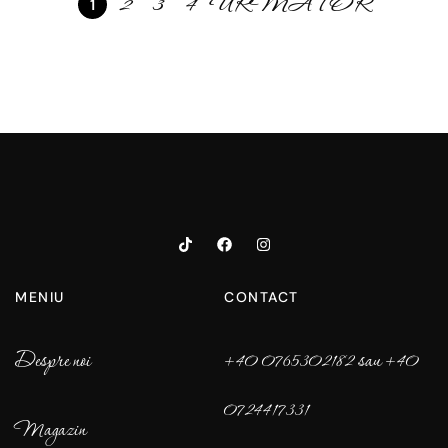
2
3
4
URMĂTOR
1
MENIU
CONTACT
Despre noi
+40 0765302182 sau +40
0724417331
Magazin