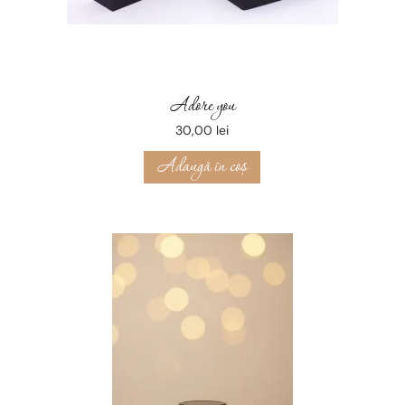
Adore you
30,00
lei
Adaugă în coș