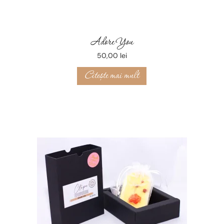
Adore You
50,00
lei
Citește mai mult