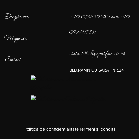
Despre noi
+40 0765302182 sau +40
0724417331
Magazin
contact@clipeparfumate.ro
Contact
BLD.RAMNICU SARAT NR.24
Politica de confidențialitate
Termeni și condiții