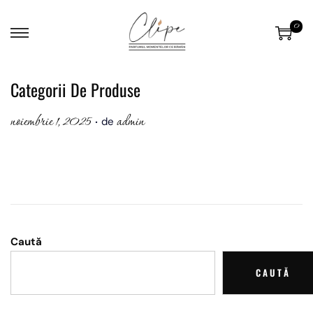
0
Categorii De Produse
.
noiembrie 1, 2025
admin
P
de
u
b
l
i
c
a
Caută
t
p
CAUTĂ
e